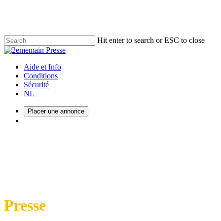
Skip
to
main
content
Hit enter to search or ESC to close
Close
Search
Menu
Aide et Info
Conditions
Sécurité
NL
Placer une annonce
Menu
2ememain
Presse