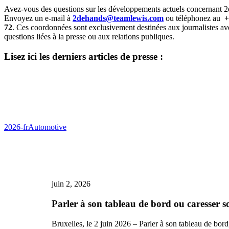
Avez-vous des questions sur les développements actuels concernant 
Envoyez un e-mail à
2dehands@teamlewis.com
ou téléphonez au
+
72
. Ces coordonnées sont exclusivement destinées aux journalistes av
questions liées à la presse ou aux relations publiques.
Lisez ici les derniers articles de presse :
Parler
2026-fr
Automotive
à
son
tableau
de
bord
ou
juin 2, 2026
caresser
son
Parler à son tableau de bord ou caresser so
volant
:
Bruxelles, le 2 juin 2026 – Parler à son tableau de bor
1