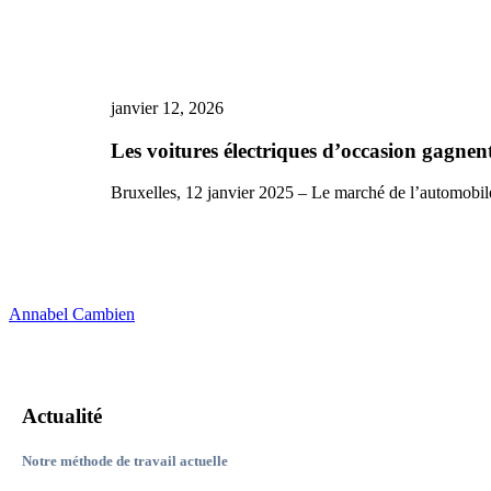
voitures
électriques
d’occasion
gagnent
du
terrain
janvier 12, 2026
:
+63
Les voitures électriques d’occasion gagn
%
d’annonces
Bruxelles, 12 janvier 2025 – Le marché de l’automobi
supplémentaires
sur
2ememain.be
en
2025
Annabel Cambien
Actualité
Notre méthode de travail actuelle