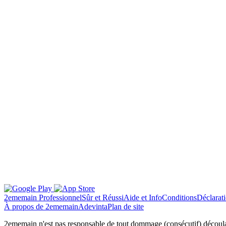
2ememain Professionnel
Sûr et Réussi
Aide et Info
Conditions
Déclarati
À propos de 2ememain
Adevinta
Plan de site
2ememain n'est pas responsable de tout dommage (consécutif) découlant 