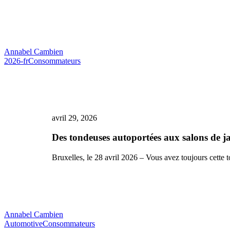
Belge
sur
6
donne
un
Annabel Cambien
nom
Des
2026-fr
Consommateurs
à
tondeuses
sa
autoportées
voiture
aux
(et
salons
a
de
le
jardin
avril 29, 2026
cœur
:
brisé
les
Des tondeuses autoportées aux salons de ja
quand
Belges
il
recherchent
doit
Bruxelles, le 28 avril 2026 – Vous avez toujours cette
massivement
s’en
des
séparer)
articles
de
jardin
sur
Annabel Cambien
2ememain.be
Les
Automotive
Consommateurs