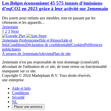
Les Belges économisent 45 575 tonnes d’émissions
d’eqCO2 en 2023 grâce à leur activité sur 2ememain
Des jouets pour enfants aux meubles, tout en passant par les
vêtements et les appareils…
2ememain
1
2
3
Next
2ememain Professionnel
Sûr et Réussi
Aide et
Info
Conditions
Déclaration de confidentialité
Cookies
Préférences
publicitaires
À propos de 2ememain
Adevinta
Plan de site
2ememain n'est pas responsable de tout dommage (consécutif)
découlant de l'utilisation de ce site, de toute erreur ou fonctionnalité
manquante sur ce site.
Copyright © 2024 Marktplaats B.V. Tous droits réservés.
une entreprise
Close
Aide et Info
Menu
Conditions
Sécurité
NL
Placer une annonce