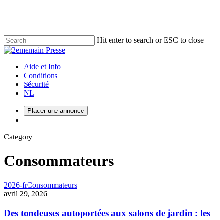
Skip
to
main
content
Hit enter to search or ESC to close
Close
Search
Menu
Aide et Info
Conditions
Sécurité
NL
Placer une annonce
Menu
Category
Consommateurs
2026-fr
Consommateurs
avril 29, 2026
Des tondeuses autoportées aux salons de jardin : les