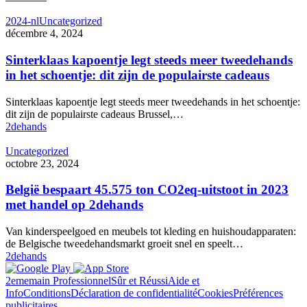
2024-nl
Uncategorized
décembre 4, 2024
Sinterklaas kapoentje legt steeds meer tweedehands
in het schoentje: dit zijn de populairste cadeaus
Sinterklaas kapoentje legt steeds meer tweedehands in het schoentje:
dit zijn de populairste cadeaus Brussel,…
2dehands
Uncategorized
octobre 23, 2024
België bespaart 45.575 ton CO2eq-uitstoot in 2023
met handel op 2dehands
Van kinderspeelgoed en meubels tot kleding en huishoudapparaten:
de Belgische tweedehandsmarkt groeit snel en speelt…
2dehands
2ememain Professionnel
Sûr et Réussi
Aide et
Info
Conditions
Déclaration de confidentialité
Cookies
Préférences
publicitaires