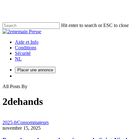
Skip
to
main
content
Hit enter to search or ESC to close
Close
Search
Menu
Aide et Info
Conditions
Sécurité
NL
Placer une annonce
Menu
All Posts By
2dehands
2025-fr
Consommateurs
novembre 15, 2025