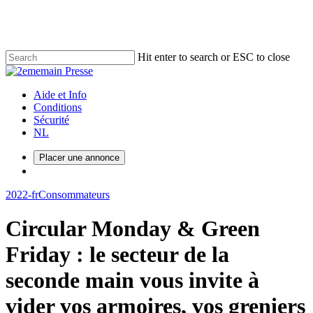
Skip
to
main
content
Hit enter to search or ESC to close
Close
Search
Menu
Aide et Info
Conditions
Sécurité
NL
Placer une annonce
Menu
2022-fr
Consommateurs
Circular Monday & Green
Friday : le secteur de la
seconde main vous invite à
vider vos armoires, vos greniers