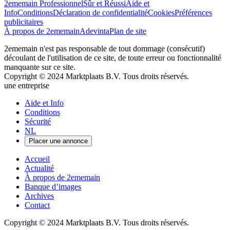
2ememain Professionnel
Sûr et Réussi
Aide et
Info
Conditions
Déclaration de confidentialité
Cookies
Préférences
publicitaires
À propos de 2ememain
Adevinta
Plan de site
2ememain n'est pas responsable de tout dommage (consécutif)
découlant de l'utilisation de ce site, de toute erreur ou fonctionnalité
manquante sur ce site.
Copyright © 2024 Marktplaats B.V. Tous droits réservés.
une entreprise
Close
Aide et Info
Menu
Conditions
Sécurité
NL
Placer une annonce
Accueil
Actualité
À propos de 2ememain
Banque d’images
Archives
Contact
Copyright © 2024 Marktplaats B.V. Tous droits réservés.