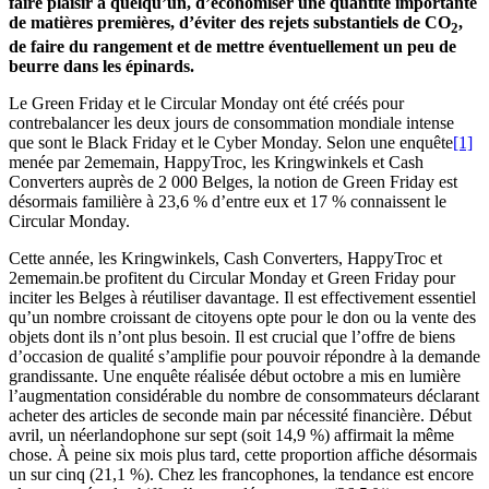
faire plaisir à quelqu’un, d’économiser une quantité importante
de matières premières, d’éviter des rejets substantiels de CO
,
2
de faire du rangement et de mettre éventuellement un peu de
beurre dans les épinards.
Le Green Friday et le Circular Monday ont été créés pour
contrebalancer les deux jours de consommation mondiale intense
que sont le Black Friday et le Cyber Monday. Selon une enquête
[1]
menée par 2ememain, HappyTroc, les Kringwinkels et Cash
Converters auprès de 2 000 Belges, la notion de Green Friday est
désormais familière à 23,6 % d’entre eux et 17 % connaissent le
Circular Monday.
Cette année, les Kringwinkels, Cash Converters, HappyTroc et
2ememain.be profitent du Circular Monday et Green Friday pour
inciter les Belges à réutiliser davantage. Il est effectivement essentiel
qu’un nombre croissant de citoyens opte pour le don ou la vente des
objets dont ils n’ont plus besoin. Il est crucial que l’offre de biens
d’occasion de qualité s’amplifie pour pouvoir répondre à la demande
grandissante. Une enquête réalisée début octobre a mis en lumière
l’augmentation considérable du nombre de consommateurs déclarant
acheter des articles de seconde main par nécessité financière. Début
avril, un néerlandophone sur sept (soit 14,9 %) affirmait la même
chose. À peine six mois plus tard, cette proportion affiche désormais
un sur cinq (21,1 %). Chez les francophones, la tendance est encore