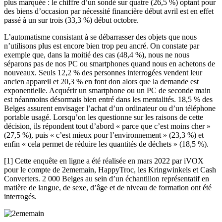
plus marquée : le chiffre d’un sondé sur quatre (26,5 %) optant pour
des biens d’occasion par nécessité financière début avril est en effet
passé à un sur trois (33,3 %) début octobre.
L’automatisme consistant à se débarrasser des objets que nous
n’utilisons plus est encore bien trop peu ancré. On constate par
exemple que, dans la moitié des cas (48,4 %), nous ne nous
séparons pas de nos PC ou smartphones quand nous en achetons de
nouveaux. Seuls 12,2 % des personnes interrogées vendent leur
ancien appareil et 20,3 % en font don alors que la demande est
exponentielle. Acquérir un smartphone ou un PC de seconde main
est néanmoins désormais bien entré dans les mentalités. 18,5 % des
Belges assurent envisager l’achat d’un ordinateur ou d’un téléphone
portable usagé. Lorsqu’on les questionne sur les raisons de cette
décision, ils répondent tout d’abord « parce que c’est moins cher »
(27,5 %), puis « c’est mieux pour l’environnement » (23,3 %) et
enfin « cela permet de réduire les quantités de déchets » (18,5 %).
[1] Cette enquête en ligne a été réalisée en mars 2022 par iVOX
pour le compte de 2ememain, HappyTroc, les Kringwinkels et Cash
Converters. 2 000 Belges au sein d’un échantillon représentatif en
matière de langue, de sexe, d’âge et de niveau de formation ont été
interrogés.