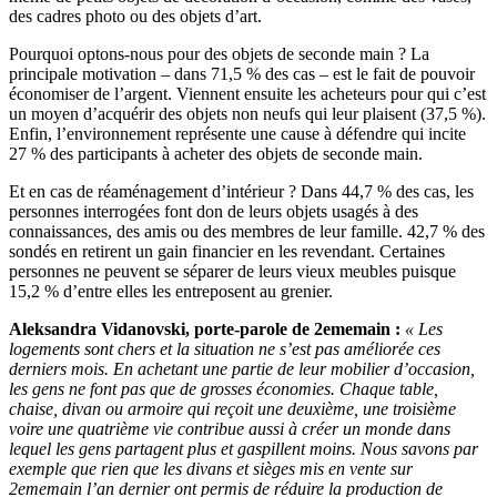
des cadres photo ou des objets d’art.
Pourquoi optons-nous pour des objets de seconde main ? La
principale motivation – dans 71,5 % des cas – est le fait de pouvoir
économiser de l’argent. Viennent ensuite les acheteurs pour qui c’est
un moyen d’acquérir des objets non neufs qui leur plaisent (37,5 %).
Enfin, l’environnement représente une cause à défendre qui incite
27 % des participants à acheter des objets de seconde main.
Et en cas de réaménagement d’intérieur ? Dans 44,7 % des cas, les
personnes interrogées font don de leurs objets usagés à des
connaissances, des amis ou des membres de leur famille. 42,7 % des
sondés en retirent un gain financier en les revendant. Certaines
personnes ne peuvent se séparer de leurs vieux meubles puisque
15,2 % d’entre elles les entreposent au grenier.
Aleksandra Vidanovski, porte-parole de 2ememain :
« Les
logements sont chers et la situation ne s’est pas améliorée ces
derniers mois. En achetant une partie de leur mobilier d’occasion,
les gens ne font pas que de grosses économies. Chaque table,
chaise, divan ou armoire qui reçoit une deuxième, une troisième
voire une quatrième vie contribue aussi à créer un monde dans
lequel les gens partagent plus et gaspillent moins. Nous savons par
exemple que rien que les divans et sièges mis en vente sur
2ememain l’an dernier ont permis de réduire la production de