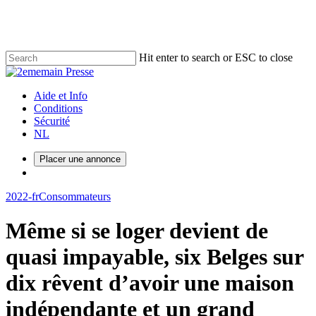
Skip
to
main
content
Hit enter to search or ESC to close
Close
Search
Menu
Aide et Info
Conditions
Sécurité
NL
Placer une annonce
Menu
2022-fr
Consommateurs
Même si se loger devient de
quasi impayable, six Belges sur
dix rêvent d’avoir une maison
indépendante et un grand